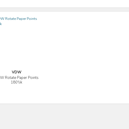
VDW
W Rotate Paper Points
İncele
180'lik