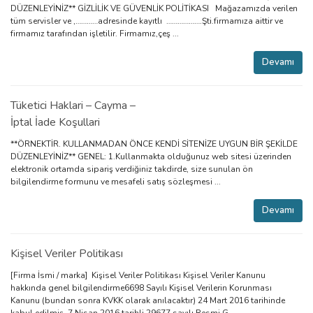
DÜZENLEYİNİZ** GİZLİLİK VE GÜVENLİK POLİTİKASI Mağazamızda verilen
tüm servisler ve ,…………adresinde kayıtlı ……………….Şti.firmamıza aittir ve
firmamız tarafından işletilir. Firmamız,çeş ...
Devamı
Tüketici Haklari – Cayma –
İptal İade Koşullari
**ÖRNEKTİR. KULLANMADAN ÖNCE KENDİ SİTENİZE UYGUN BİR ŞEKİLDE
DÜZENLEYİNİZ** GENEL: 1.Kullanmakta olduğunuz web sitesi üzerinden
elektronik ortamda sipariş verdiğiniz takdirde, size sunulan ön
bilgilendirme formunu ve mesafeli satış sözleşmesi ...
Devamı
Kişisel Veriler Politikası
[Firma İsmi / marka] Kişisel Veriler Politikası Kişisel Veriler Kanunu
hakkında genel bilgilendirme6698 Sayılı Kişisel Verilerin Korunması
Kanunu (bundan sonra KVKK olarak anılacaktır) 24 Mart 2016 tarihinde