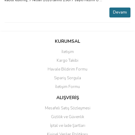
kabul edilmiş, 7 Nisan 2016 tarihli 29677 sayılı Resmi G ...
Devamı
KURUMSAL
İletişim
Kargo Takibi
Havale Bildirim Formu
Sipariş Sorgula
İletişim Formu
ALIŞVERİŞ
Mesafeli Satış Sözleşmesi
Gizlilik ve Güvenlik
İptal ve İade Şartları
Kişisel Veriler Politikası