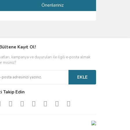
Önerileriniz
ımıza iletebilirsiniz.
Bültene Kayıt Ol!
satları, kampanya ve duyuruları ile ilgili e-posta almak
er misiniz?
EKLE
zi Takip Edin