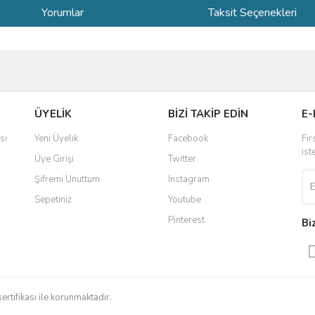
Yorumlar
Taksit Seçenekleri
ve diğer konularda yetersiz gördüğünüz noktaları öneri formunu kullanarak taraf
Bu ürüne ilk yorumu siz yapın!
ÜYELİK
BİZİ TAKİP EDİN
E-
r.
Yorum Yaz
si
Yeni Üyelik
Facebook
Fır
ist
Üye Girişi
Twitter
Şifremi Unuttum
Instagram
Sepetiniz
Youtube
Pinterest
Bi
Gönder
sertifikası ile korunmaktadır.