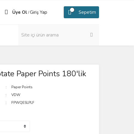
Üye Ol
Giriş Yap
Sepetim
/
te Paper Points 180'lik
Paper Points
VDW
FPWQESLPLF