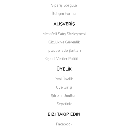
Sipariş Sorgula
Ürün bilgilerinde hatalar bulunuyor.
İletişim Formu
Ürün fiyatı diğer sitelerden daha pahalı.
Bu ürüne benzer farklı alternatifler olmalı.
ALIŞVERİŞ
Mesafeli Satış Sözleşmesi
Gizlilik ve Güvenlik
İptal ve İade Şartları
Kişisel Veriler Politikası
Gönder
ÜYELİK
Yeni Üyelik
Üye Girişi
Şifremi Unuttum
Sepetiniz
BİZİ TAKİP EDİN
Facebook