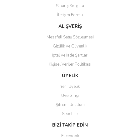
Sipariş Sorgula
Ürün bilgilerinde hatalar bulunuyor.
İletişim Formu
Ürün fiyatı diğer sitelerden daha pahalı.
Bu ürüne benzer farklı alternatifler olmalı.
ALIŞVERİŞ
Mesafeli Satış Sözleşmesi
Gizlilik ve Güvenlik
İptal ve İade Şartları
Kişisel Veriler Politikası
Gönder
ÜYELİK
Yeni Üyelik
Üye Girişi
Şifremi Unuttum
Sepetiniz
BİZİ TAKİP EDİN
Facebook