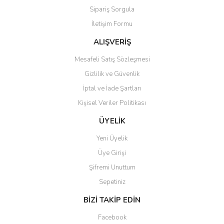
Sipariş Sorgula
Ürün bilgilerinde hatalar bulunuyor.
İletişim Formu
Ürün fiyatı diğer sitelerden daha pahalı.
Bu ürüne benzer farklı alternatifler olmalı.
ALIŞVERİŞ
Mesafeli Satış Sözleşmesi
Gizlilik ve Güvenlik
İptal ve İade Şartları
Kişisel Veriler Politikası
Gönder
ÜYELİK
Yeni Üyelik
Üye Girişi
Şifremi Unuttum
Sepetiniz
BİZİ TAKİP EDİN
Facebook