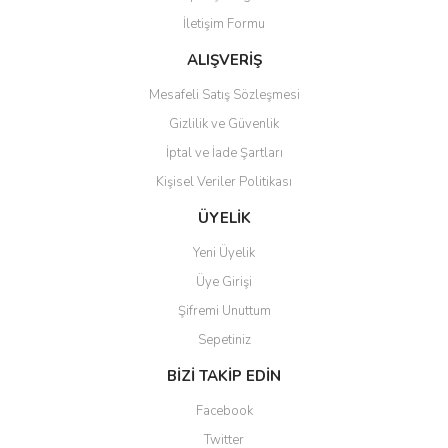
İletişim Formu
Ürün fiyatı diğer sitelerden daha pahalı.
Bu ürüne benzer farklı alternatifler olmalı.
ALIŞVERİŞ
Mesafeli Satış Sözleşmesi
Gizlilik ve Güvenlik
İptal ve İade Şartları
Kişisel Veriler Politikası
Gönder
ÜYELİK
Yeni Üyelik
Üye Girişi
Şifremi Unuttum
Sepetiniz
BİZİ TAKİP EDİN
Facebook
Twitter