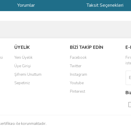
Yorumlar
Taksit Seçenekleri
ve diğer konularda yetersiz gördüğünüz noktaları öneri formunu kullanarak taraf
Bu ürüne ilk yorumu siz yapın!
ÜYELİK
BİZİ TAKİP EDİN
E-
r.
Yorum Yaz
si
Yeni Üyelik
Facebook
Fır
ist
Üye Girişi
Twitter
Şifremi Unuttum
Instagram
Sepetiniz
Youtube
Pinterest
Bi
Gönder
sertifikası ile korunmaktadır.