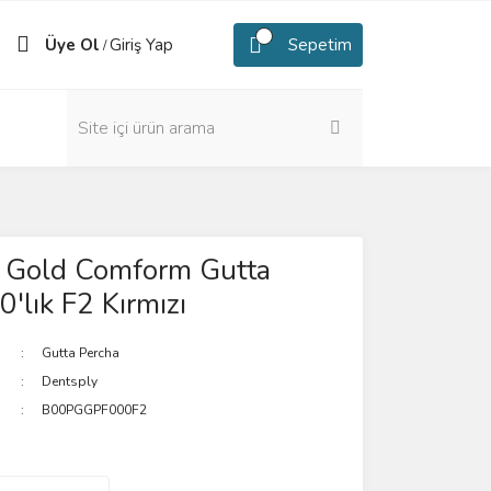
Üye Ol
Giriş Yap
Sepetim
/
r Gold Comform Gutta
0'lık F2 Kırmızı
Gutta Percha
Dentsply
B00PGGPF000F2