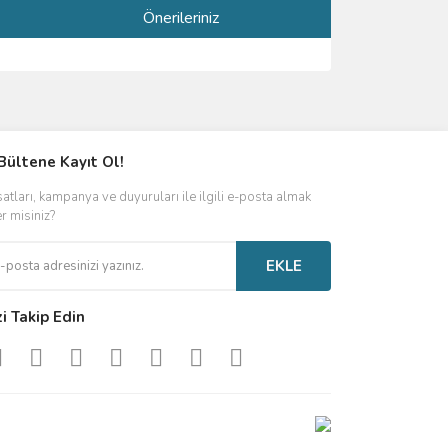
Önerileriniz
ımıza iletebilirsiniz.
Bültene Kayıt Ol!
satları, kampanya ve duyuruları ile ilgili e-posta almak
er misiniz?
EKLE
zi Takip Edin