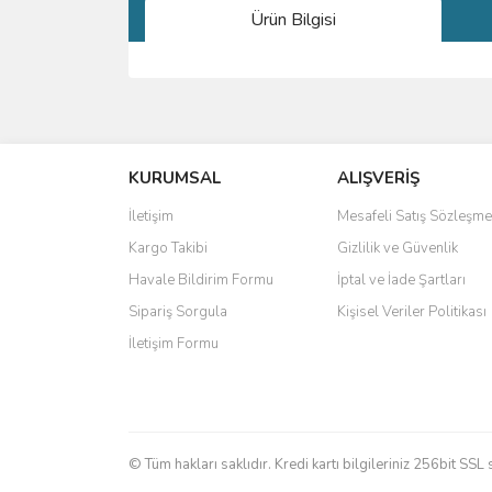
Ürün Bilgisi
Bu ürünün fiyat bilgisi, resim, ürün açıklamalarında 
Görüş ve önerileriniz için teşekkür ederiz.
KURUMSAL
ALIŞVERİŞ
Ürün resmi kalitesiz, bozuk veya görüntülenemiyo
Ürün açıklamasında eksik bilgiler bulunuyor.
İletişim
Mesafeli Satış Sözleşme
Ürün bilgilerinde hatalar bulunuyor.
Kargo Takibi
Gizlilik ve Güvenlik
Ürün fiyatı diğer sitelerden daha pahalı.
Havale Bildirim Formu
İptal ve İade Şartları
Bu ürüne benzer farklı alternatifler olmalı.
Sipariş Sorgula
Kişisel Veriler Politikası
İletişim Formu
© Tüm hakları saklıdır. Kredi kartı bilgileriniz 256bit SSL 