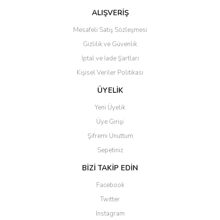
Bu ürüne benzer farklı alternatifler olmalı.
ALIŞVERİŞ
Mesafeli Satış Sözleşmesi
Gizlilik ve Güvenlik
İptal ve İade Şartları
Kişisel Veriler Politikası
Gönder
ÜYELİK
Yeni Üyelik
Üye Girişi
Şifremi Unuttum
Sepetiniz
BİZİ TAKİP EDİN
Facebook
Twitter
Instagram