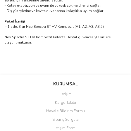
estetik için renklenme direnci sağlar.
- Kolay ekstrüzyon ve uyum ile yüksek çökme direnci sağlar.
- Diş yüzeylerine ve kavite duvarlarına kolaylıkla uyum sağlar.
Paket İçeriği
- 1 adet 3 gr Neo Spectra ST HV Kompozit (A1, A2, A3, A3.5)
Neo Spectra ST HV Kompozit Pırlanta Dental güvencesiyle sizlere
ulaştırılmaktadır.
Bu ürünün fiyat bilgisi, resim, ürün açıklamalarında ve diğer
konularda yetersiz gördüğünüz noktaları öneri formunu kullanarak
Bu ürüne ilk yorumu siz yapın!
KURUMSAL
tarafımıza iletebilirsiniz.
Görüş ve önerileriniz için teşekkür ederiz.
İletişim
Yorum Yaz
Kargo Takibi
Ürün resmi kalitesiz, bozuk veya görüntülenemiyor.
Havale Bildirim Formu
Ürün açıklamasında eksik bilgiler bulunuyor.
Sipariş Sorgula
Ürün bilgilerinde hatalar bulunuyor.
İletişim Formu
Ürün fiyatı diğer sitelerden daha pahalı.