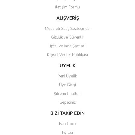
İletişim Formu
Ürün fiyatı diğer sitelerden daha pahalı.
Bu ürüne benzer farklı alternatifler olmalı.
ALIŞVERİŞ
Mesafeli Satış Sözleşmesi
Gizlilik ve Güvenlik
İptal ve İade Şartları
Kişisel Veriler Politikası
Gönder
ÜYELİK
Yeni Üyelik
Üye Girişi
Şifremi Unuttum
Sepetiniz
BİZİ TAKİP EDİN
Facebook
Twitter