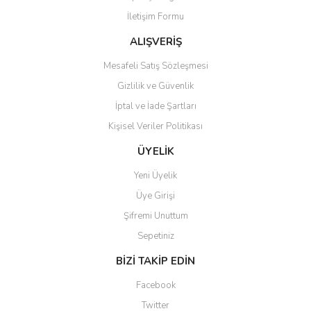
İletişim Formu
Ürün fiyatı diğer sitelerden daha pahalı.
Bu ürüne benzer farklı alternatifler olmalı.
ALIŞVERİŞ
Mesafeli Satış Sözleşmesi
Gizlilik ve Güvenlik
İptal ve İade Şartları
Kişisel Veriler Politikası
Gönder
ÜYELİK
Yeni Üyelik
Üye Girişi
Şifremi Unuttum
Sepetiniz
BİZİ TAKİP EDİN
Facebook
Twitter