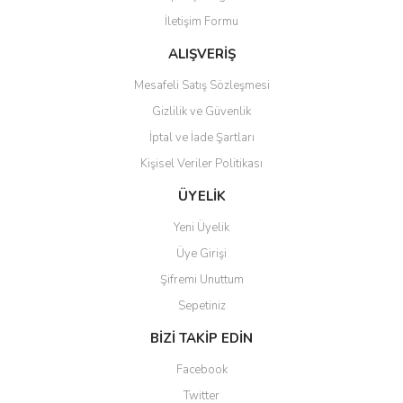
İletişim Formu
Ürün fiyatı diğer sitelerden daha pahalı.
Bu ürüne benzer farklı alternatifler olmalı.
ALIŞVERİŞ
Mesafeli Satış Sözleşmesi
Gizlilik ve Güvenlik
İptal ve İade Şartları
Kişisel Veriler Politikası
Gönder
ÜYELİK
Yeni Üyelik
Üye Girişi
Şifremi Unuttum
Sepetiniz
BİZİ TAKİP EDİN
Facebook
Twitter