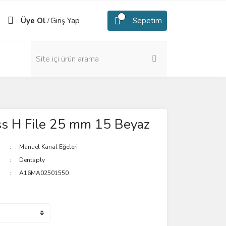
Üye Ol
Giriş Yap
Sepetim
/
s H File 25 mm 15 Beyaz
Manuel Kanal Eğeleri
Dentsply
A16MA02501550