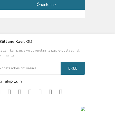
Önerileriniz
ımıza iletebilirsiniz.
Bültene Kayıt Ol!
satları, kampanya ve duyuruları ile ilgili e-posta almak
er misiniz?
EKLE
zi Takip Edin