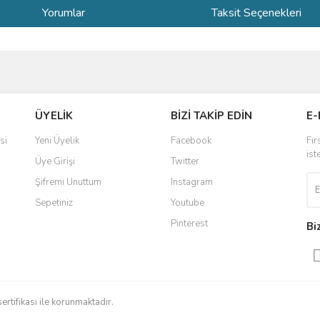
Yorumlar
Taksit Seçenekleri
ve diğer konularda yetersiz gördüğünüz noktaları öneri formunu kullanarak taraf
Bu ürüne ilk yorumu siz yapın!
ÜYELİK
BİZİ TAKİP EDİN
E-
r.
Yorum Yaz
si
Yeni Üyelik
Facebook
Fır
ist
Üye Girişi
Twitter
Şifremi Unuttum
Instagram
Sepetiniz
Youtube
Pinterest
Bi
Gönder
sertifikası ile korunmaktadır.