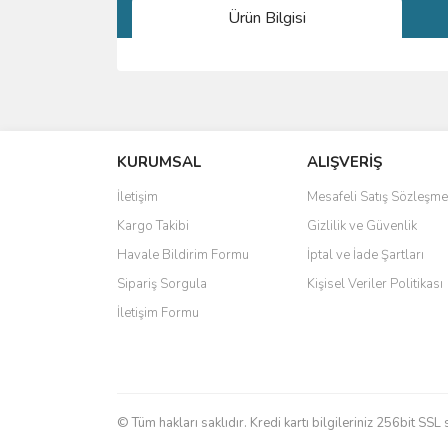
Ürün Bilgisi
Bu ürünün fiyat bilgisi, resim, ürün açıklamalarında 
Görüş ve önerileriniz için teşekkür ederiz.
KURUMSAL
ALIŞVERİŞ
Ürün resmi kalitesiz, bozuk veya görüntülenemiyo
Ürün açıklamasında eksik bilgiler bulunuyor.
İletişim
Mesafeli Satış Sözleşme
Ürün bilgilerinde hatalar bulunuyor.
Kargo Takibi
Gizlilik ve Güvenlik
Ürün fiyatı diğer sitelerden daha pahalı.
Havale Bildirim Formu
İptal ve İade Şartları
Bu ürüne benzer farklı alternatifler olmalı.
Sipariş Sorgula
Kişisel Veriler Politikası
İletişim Formu
© Tüm hakları saklıdır. Kredi kartı bilgileriniz 256bit SSL 