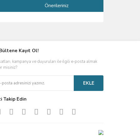
Önerileriniz
ımıza iletebilirsiniz.
Bültene Kayıt Ol!
satları, kampanya ve duyuruları ile ilgili e-posta almak
er misiniz?
EKLE
zi Takip Edin