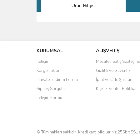
Ürün Bilgisi
Bu ürünün fiyat bilgisi, resim, ürün açıklamalarında 
Görüş ve önerileriniz için teşekkür ederiz.
KURUMSAL
ALIŞVERİŞ
Ürün resmi kalitesiz, bozuk veya görüntülenemiyo
Ürün açıklamasında eksik bilgiler bulunuyor.
İletişim
Mesafeli Satış Sözleşme
Ürün bilgilerinde hatalar bulunuyor.
Kargo Takibi
Gizlilik ve Güvenlik
Ürün fiyatı diğer sitelerden daha pahalı.
Havale Bildirim Formu
İptal ve İade Şartları
Bu ürüne benzer farklı alternatifler olmalı.
Sipariş Sorgula
Kişisel Veriler Politikası
İletişim Formu
© Tüm hakları saklıdır. Kredi kartı bilgileriniz 256bit SSL 