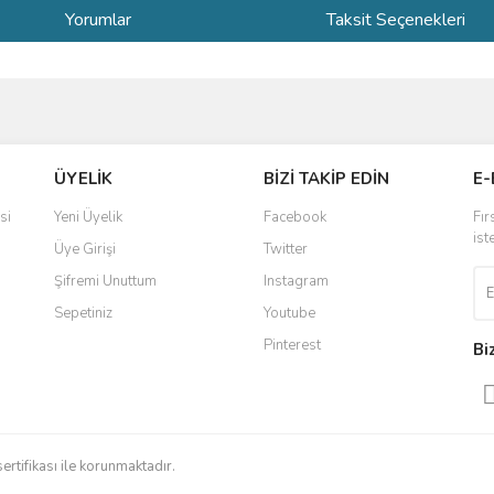
Yorumlar
Taksit Seçenekleri
ve diğer konularda yetersiz gördüğünüz noktaları öneri formunu kullanarak taraf
Bu ürüne ilk yorumu siz yapın!
ÜYELİK
BİZİ TAKİP EDİN
E-
r.
Yorum Yaz
si
Yeni Üyelik
Facebook
Fır
ist
Üye Girişi
Twitter
Şifremi Unuttum
Instagram
Sepetiniz
Youtube
Pinterest
Bi
Gönder
sertifikası ile korunmaktadır.