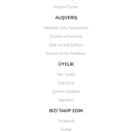
İletişim Formu
Ürün fiyatı diğer sitelerden daha pahalı.
Bu ürüne benzer farklı alternatifler olmalı.
ALIŞVERİŞ
Mesafeli Satış Sözleşmesi
Gizlilik ve Güvenlik
İptal ve İade Şartları
Kişisel Veriler Politikası
Gönder
ÜYELİK
Yeni Üyelik
Üye Girişi
Şifremi Unuttum
Sepetiniz
BİZİ TAKİP EDİN
Facebook
Twitter