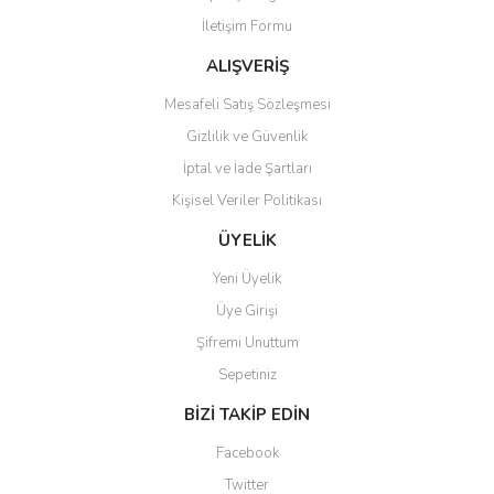
İletişim Formu
Ürün fiyatı diğer sitelerden daha pahalı.
Bu ürüne benzer farklı alternatifler olmalı.
ALIŞVERİŞ
Mesafeli Satış Sözleşmesi
Gizlilik ve Güvenlik
İptal ve İade Şartları
Kişisel Veriler Politikası
Gönder
ÜYELİK
Yeni Üyelik
Üye Girişi
Şifremi Unuttum
Sepetiniz
BİZİ TAKİP EDİN
Facebook
Twitter